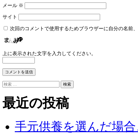
メール
※
サイト
次回のコメントで使用するためブラウザーに自分の名前、
上に表示された文字を入力してください。
検
索
対
最近の投稿
象:
手元供養を選んだ場合