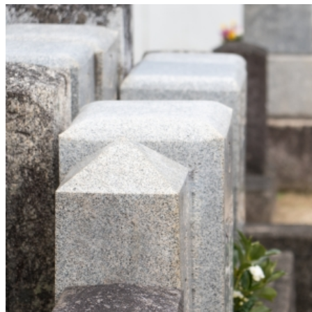
養
墓
の
個
別
埋
葬
期
間
～
家
族
だ
け
で
眠
り
た
い？
家
族