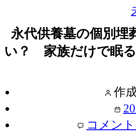
永代供養墓の個別埋
い？ 家族だけで眠る
投
作成
稿
者
投
2
稿
日
永
コメント
代
供