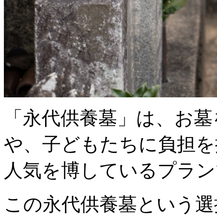
だ
け
で
眠
る
場
合、
希
望
の
個
「永代供養墓」は、お墓
別
埋
葬
や、子どもたちに負担を
期
間
は？
人気を博しているプラン
へ
の
この永代供養墓という選