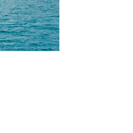
デ
メ
リ
ッ
ト
へ
の
。