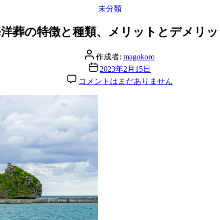
カ
未分類
テ
ゴ
海洋葬の特徴と種類、メリットとデメリッ
リ
ー
投
作成者:
magokoro
稿
投
2023年2月15日
者
稿
海
コメントはまだありません
日
洋
葬
の
特
徴
と
種
類、
メ
リ
ッ
ト
と