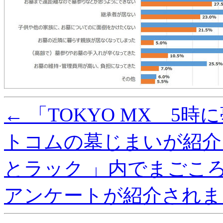
者
の
意
識
調
査
報
告
～
9
←
「TOKYO MX 5
割
以
上
トコムの墓じまいが紹介
の
経
験
とラック 」内でまごこ
者
が
アンケートが紹介されま
墓
じ
ま