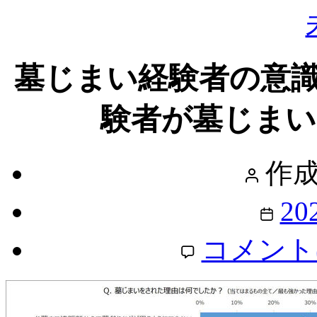
墓じまい経験者の意識
験者が墓じまい
投
作成
稿
者
投
20
稿
日
墓
コメント
じ
ま
い
経
験