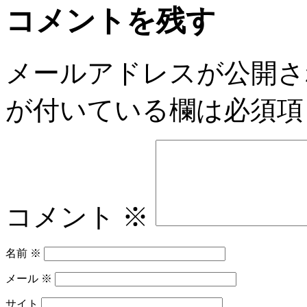
い
コメントを残す
し
て
「良
か
メールアドレスが公開さ
っ
た」
が付いている欄は必須項
～
へ
の
コメント
※
名前
※
メール
※
サイト