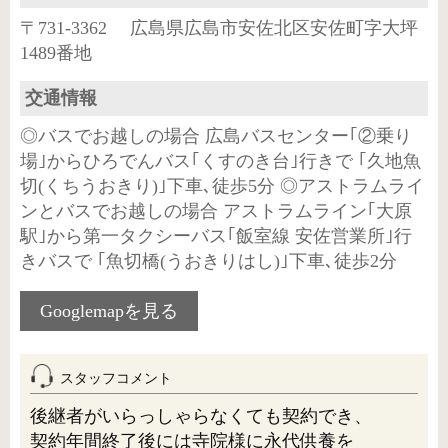
〒731-3362 広島県広島市安佐北区安佐町字大坪
1489番地
交通情報
◎バスでお越しの場合 広島バスセンター｢②乗り
場｣からひろでんバス｢くすのき台｣行きで ｢久地魚
切(くちうおきり)｣下車､徒歩5分 ◎アストラムライ
ンとバスでお越しの場合 アストラムライン｢大原
駅｣から第一タクシーバス｢飯室線 安佐営業所｣行
きバスで ｢魚切橋(うおきりはし)｣下車､徒歩2分
Googlemapを見る
スタッフコメント
後継者がいらっしゃらなくても契約でき、
契約年間終了後には寺院様に永代供養を