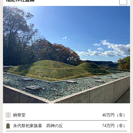
納骨堂
40万円（非）
永代祭祀家族墓 四神の丘
74万円（非）