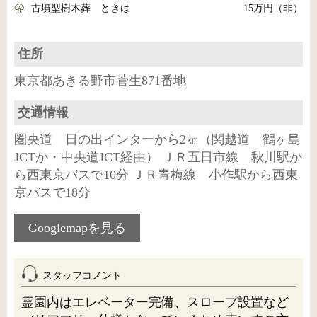
古墳型樹木葬 ときは
15万円（非）
住所
東京都あきる野市菅生871番地
交通情報
圏央道 日の出インターから2㎞（関越道 鶴ヶ島
JCTか・中央道JCT経由） ＪＲ五日市線 秋川駅か
ら西東京バスで10分 ＪＲ青梅線 小作駅から西東
京バスで18分
Googlemapを見る
スタッフコメント
霊園内はエレベーター完備、スロープ設置など