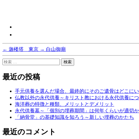
←
迦楼塔 東京
→
白山御廟
検
索
対
最近の投稿
象:
手元供養を選んだ場合、最終的にそのご遺骨はどこにい
仏教以外の永代供養～キリスト教における永代供養につ
海洋葬の特徴と種類、メリットとデメリット
永代供養墓～「個別の埋葬期間」は何年くらいが適切か
「納骨堂」の基礎知識を知ろう～新しい埋葬のかたち
最近のコメント