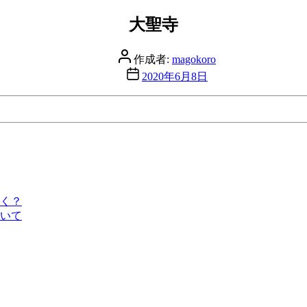
大聖寺
投
作成者:
magokoro
稿
投
2020年6月8日
者
稿
日
く？
いて