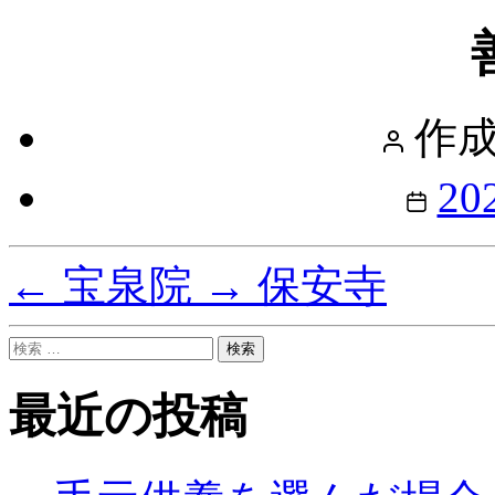
投
作成
稿
者
投
20
稿
日
←
宝泉院
→
保安寺
検
索
対
最近の投稿
象: