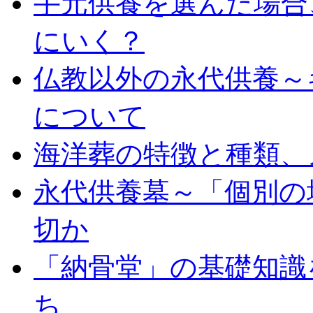
手元供養を選んだ場合
にいく？
仏教以外の永代供養～
について
海洋葬の特徴と種類、
永代供養墓～「個別の
切か
「納骨堂」の基礎知識
ち